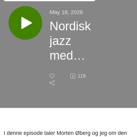
May 18, 2026
Nordisk
jazz
med
Morten
119
Øberg
del 1
I denne episode taler Morten Øberg og jeg om den